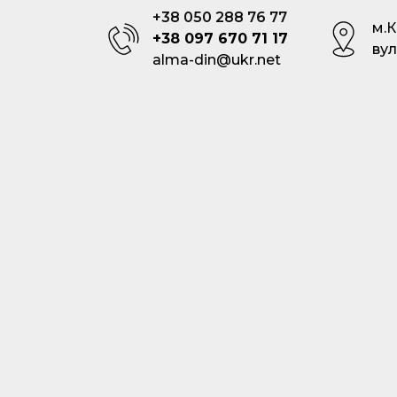
+38 050 288 76 77
м.
+38 097 670 71 17
вул
alma-din@ukr.net