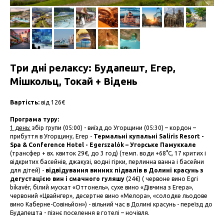
Три дні релаксу: Будапешт, Егер,
Мішкольц, Токай + Відень
Вартість:
від 126€
Програма туру:
1 день:
збір групи (05:00) - виїзд до Угорщини (05:30) – кордон –
прибуття в Угорщину, Егер -
Термальні купальні Saliris Resort -
Spa & Conference Hotel - Egerszalók – Угорське Памуккале
(трансфер + вх. квиток 29€, до 3 год) (темп. води +68°C, 17 критих і
відкритих басейнів, джакузі, водні гірки, перлинна ванна і басейни
для дітей) -
відвідування винних підвалів в Долині красунь з
дегустацією вин і смачного гуляшу
(24€) ( червоне вино Egri
bikavér, білий мускат «Оттонель», сухе вино «Дівчина з Егера»,
червоний «Цвайнгер», десертне вино «Мелора», «солодке льодове
вино Каберне-Совіньйон») - вільний час в Долині красунь - переїзд до
Будапешта - пізнє поселення в готелі – ночівля.