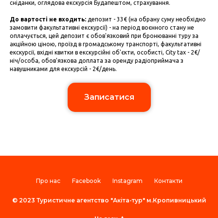
сніданки, оглядова екскурсія Будапештом, страхування.
До вартості не входить:
депозит - 33€ (на обрану суму необхідно
замовити факультативні екскурсії) - на період воєнного стану не
оплачується, цей депозит є обов'язковий при бронюванні туру за
акційною ціною, проїзд в громадському транспорті, факультативні
екскурсії, вхідні квитки в екскурсійні об'єкти, особисті, City tax - 2€/
ніч/особа, обов'язкова доплата за оренду радіоприймача з
навушниками для екскурсій - 2€/день.
Записатися
Про нас
Facebook
Instagram
Контакти
© 2023 Туристичне агентство "Акіта-тур" м.Кропивницький