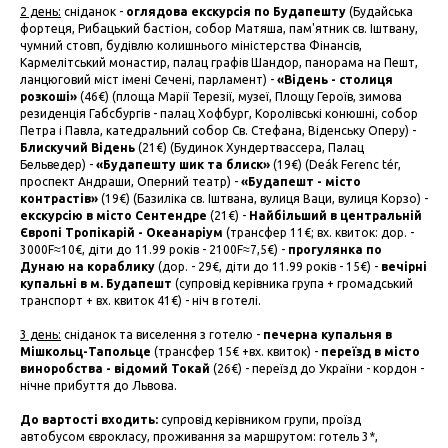
2 день:
сніданок -
оглядова екскурсія по Будапешту
(Будайська
фортеця, Рибацький бастіон, собор Матяша, пам'ятник св. Іштвану,
чумний стовп, будівлю колишнього міністерства Фінансів,
Кармелітський монастир, палац графів Шандор, панорама на Пешт,
ланцюговий міст імені Сечені, парламент) -
«Відень - столиця
розкоші»
(46€) (площа Марії Терезії, музеї, Площу Героїв, зимова
резиденція Габсбургів - палац Хофбург, Королівські конюшні, собор
Петра і Павла, катедральний собор Св. Стефана, Віденську Оперу) -
Блискучий Відень
(21€) (Будинок Хундертвассера, Палац
Бельведер) -
«Будапешту шик та блиск»
(19€) (Deák Ferenc tér,
проспект Андраши, Оперний театр) -
«Будапешт - місто
контрастів»
(19€) (Базиліка св. Іштвана, вулиця Ваци, вулиця Корзо) -
екскурсію в місто Сентендре
(21€) -
Найбільший в центральній
Європі Тропікарій - Океанаріум
(трансфер 11€; вх. квиток: дор. -
3000F≈10€, діти до 11.99 років - 2100F≈7,5€) -
прогулянка по
Дунаю на кораблику
(дор. - 29€, діти до 11.99 років - 15€) -
вечірні
купальні в м. Будапешт
(супровід керівника група + громадський
транспорт + вх. квиток 41€) - ніч в готелі.
3 день:
сніданок та виселення з готелю -
печерна купальня в
Мішкольц-Тапольце
(трансфер 15€ +вх. квиток) -
переїзд в місто
виноробства - відомий Токай
(26€) - переїзд до України - кордон -
нічне прибуття до Львова.
До вартості входить:
супровід керівником групи, проїзд
автобусом єврокласу, проживання за маршрутом: готель 3*,