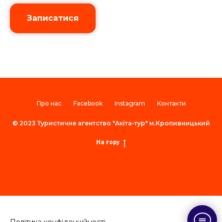
Записатися
Про нас
Facebook
Instagram
Контакти
© 2023 Туристичне агентство "Акіта-тур" м.Кропивницький
На гору