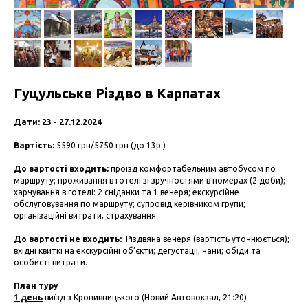
Гуцульське Різдво в Карпатах
Дати: 23 - 27.12.2024
Вартість:
5590 грн/5750 грн (до 13р.)
До вартості входить:
проїзд комфортабельним автобусом по
маршруту; проживання в готелі зі зручностями в номерах (2 доби);
харчування в готелі: 2 сніданки та 1 вечеря; екскурсійне
обслуговування по маршруту; супровід керівником групи;
організаційні витрати, страхування.
До вартості не входить:
Різдвяна вечеря (вартість уточнюється);
вхідні квиткі на екскурсійні об’єкти; дегустації, чани; обіди та
особисті витрати.
План туру
1 день
виїзд з Кропивницького (Новий Автовокзал, 21:20)