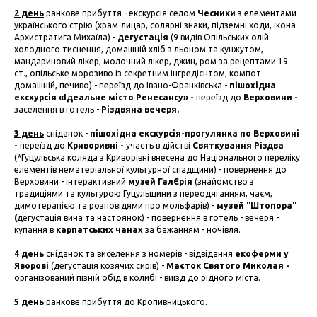
2 день
ранкове прибуття - екскурсія селом
Чесники
з елементами
українського стрію (храм-лицар, солярні знаки, підземні ходи, ікона
Архистратига Михаїла) -
дегустація
(9 видів Опільських олій
холодного тиснення, домашній хліб з льоном та кунжутом,
мандариновий лікер, молочний лікер, джин, ром за рецептами 19
ст., опільське морозиво із секретним інгредієнтом, компот
домашній, печиво) - переїзд до Івано-Франківська -
пішохідна
екскурсія «Ідеальне місто Ренесансу» -
переїзд до
Верховини -
заселення в готель -
Різдвяна вечеря.
3 день
сніданок -
пішохідна екскурсія-прогулянка по Верховині
-
переїзд до
Криворивні -
участь в дійстві
Святкування Різдва
(*Гуцульська коляда з Криворівні внесена до Національного переліку
елементів нематеріальної культурної спадщини) - повернення до
Верховини - інтерактивний
музей ГалЄрія
(знайомство з
традиціями та культурою Гуцульщини з переодяганням, чаєм,
димотерапією та розповідями про мольфарів) -
музей "Штопора"
(
дегустація вина та настоянок) - повернення в готель - вечеря -
купання в
карпатських чанах
за бажанням - ночівля.
4 день
сніданок та виселення з номерів - відвідання
екоферми у
Яворові
(дегустація козячих сирів) -
Маєток Святого Миколая -
організований пізній обід в колибі - виїзд до рідного міста.
5 день
ранкове прибуття до Кропивницького.