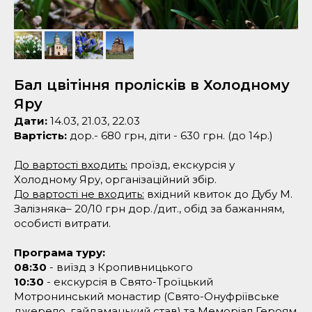
Бал цвітіння пролісків в Холодному
Яру
Дати:
14.03, 21.03, 22.03
Вартість:
дор.- 680 грн, діти - 630 грн. (до 14р.)
До вартості входить:
проїзд, екскурсія у
Холодному Яру, організаційний збір.
До вартості не входить:
вхідний квиток до Дубу М.
Залізняка– 20/10 грн дор./дит., обід за бажанням,
особисті витрати.
Програма туру:
08:30
- виїзд з Кропивницького
10:30
- екскурсія в Свято-Троїцький
Мотронинський монастир (Свято-Онуфріївське
джерело, гайдамацький став) та Меморіал Героям