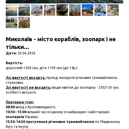
Миколаїв - місто кораблів, зоопарк і не
тільки...
Дати:
20.06.2026
Вартість:
дорослий 1200 грн, діти 1100 грн.(до 14р.)
До вартості входить:
проїзд, екскурсія річковим трамвайчиком,
страховка.
До вартості не входить:
вхідні квитки до зоопарку - 250/150 грн,
особисті витрати.
Програма туру:
08:00
виїзд з Кропивницького.
10:30--15:00
вільний час в одному із найкращих і найстаріших
зоопарків
України
.
15:30-16:30 прогулянка річковим трамвайчиком
по Південному
Бугу та Інгулу.