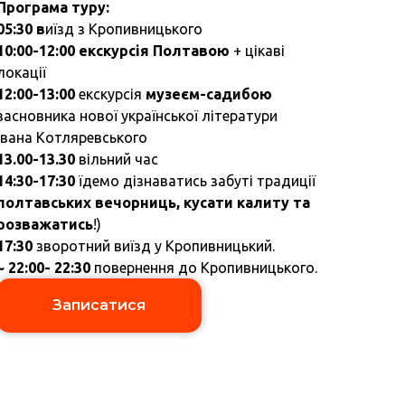
Програма туру:
05:30 в
иїзд з Кропивницького
10:00-12:00
екскурсія Полтавою
+ цікаві
локації
12:00-13:00
екскурсія
музеєм-садибою
засновника нової української літератури
Івана Котляревського
13.00-13.30
вільний час
14:30-17:30
їдемо дізнаватись забуті традиції
полтавських вечорниць, кусати калиту та
розважатись
!)
17:30
зворотний виїзд у Кропивницький.
~ 22:00- 22:30
повернення до Кропивницького.
Записатися