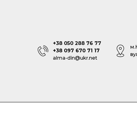
Оренда транспору
Контакти
+38 050 288 76 77
м.
+38 097 670 71 17
ву
alma-din@ukr.net