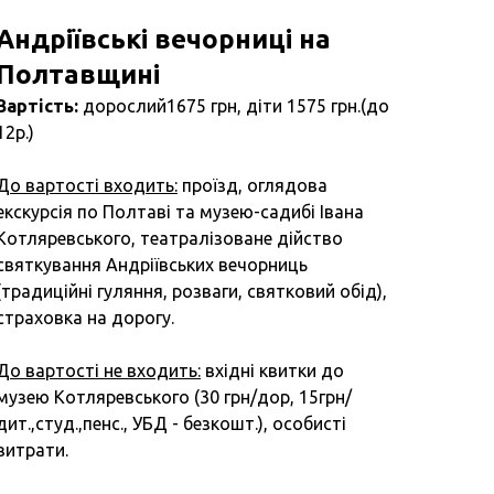
Андріївські вечорниці на
Полтавщині
Вартість:
дорослий1675 грн, діти 1575 грн.(до
12р.)
До вартості входить:
проїзд, оглядова
екскурсія по Полтаві та музею-садибі Івана
Котляревського, театралізоване дійство
святкування Андріївських вечорниць
(традиційні гуляння, розваги, святковий обід),
страховка на дорогу.
До вартості не входить:
вхідні квитки до
музею Котляревського (30 грн/дор, 15грн/
дит.,студ.,пенс., УБД - безкошт.), особисті
витрати.