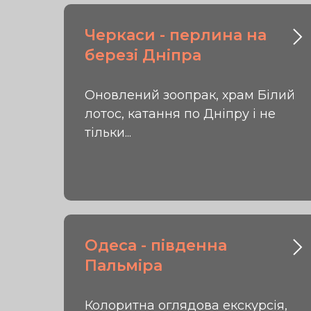
Черкаси - перлина на
березі Дніпра
Оновлений зоопрак, храм Білий
лотос, катання по Дніпру і не
тільки...
Одеса - південна
Пальміра
Колоритна оглядова екскурсія,