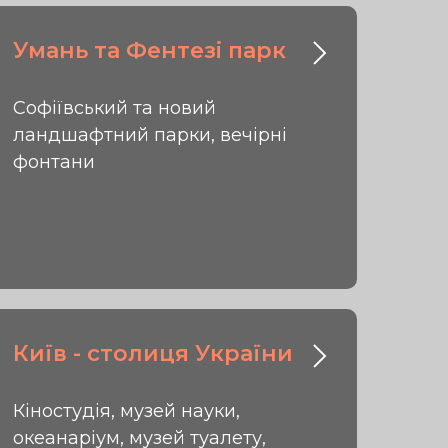
Умань та Фентезі парк
Софіївський та новий
ландшафтний парки, вечірні
фонтани
Київ - столиця України
Кіностудія, музей науки,
океанаріум, музей туалету,