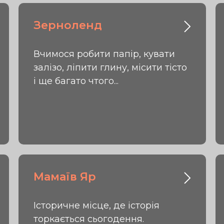
Зерноленд
Вчимося робити папір, кувати
залізо, ліпити глину, місити тісто
і ще багато чтого...
Мамаїв Яр
Історичне місце, де історія
торкається сьогодення.