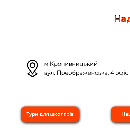
Над
Над
м.Кропивницький,
вул. Преображенська, 4 офіс 
Тури для школярів
Наш