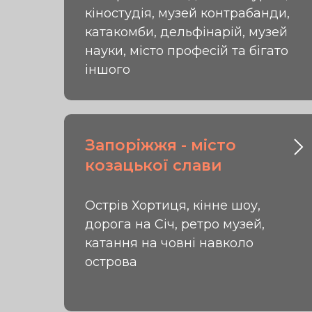
кіностудія, музей контрабанди,
катакомби, дельфінарій, музей
науки, місто професій та бігато
іншого
Запоріжжя - місто
козацької слави
Острів Хортиця, кінне шоу,
дорога на Січ, ретро музей,
катання на човні навколо
острова