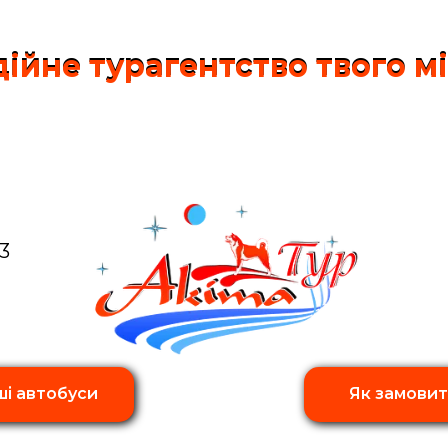
ійне турагентство твого м
ійне турагентство твого м
3
і автобуси
Як замови