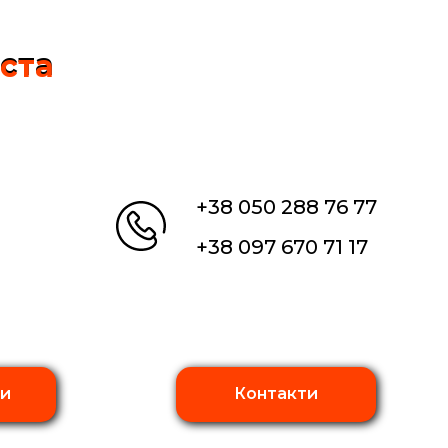
іста
іста
+38 050 288 76 77
+38 097 670 71 17
ти
Контакти