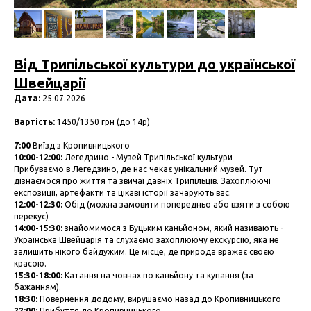
Від Трипільської культури до української
Швейцарії
Дата:
25.07.2026
Вартість:
1450/1350 грн (до 14р)
7:00
Виїзд з Кропивницького
10:00-12:00:
Легедзино - Музей Трипільської культури
Прибуваємо в Легедзино, де нас чекає унікальний музей. Тут
дізнаємося про життя та звичаї давніх Трипільців. Захоплюючі
експозиції, артефакти та цікаві історії зачарують вас.
12:00-12:30:
Обід (можна замовити попередньо або взяти з собою
перекус)
14:00-15:30:
знайомимося з Буцьким каньйоном, який називають -
Українська Швейцарія та слухаємо захоплюючу екскурсію, яка не
залишить нікого байдужим. Це місце, де природа вражає своєю
красою.
15:30-18:00:
Катання на човнах по каньйону та купання (за
бажанням).
18:30:
Повернення додому, вирушаємо назад до Кропивницького
22:00:
Прибуття до Кропивницького