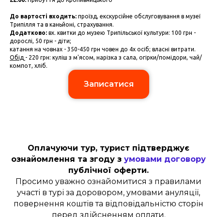
До вартості входить:
проїзд, екскурсійне обслуговування в музеї
Трипілля та в каньйоні, страхування.
Додатково:
вх. квитки до музею Трипільської культури: 100 грн -
дорослі, 50 грн - діти;
катання на човнах - 350-450 грн човен до 4х осіб; власні витрати.
Обід
- 220 грн: куліш з м'ясом, нарізка з сала, огірки/помідори, чай/
компот, хліб.
Записатися
Оплачуючи тур, турист підтверджує
ознайомлення та згоду з
умовами договору
публічної оферти.
Просимо уважно ознайомитися з правилами
участі в турі за доровором, умовами ануляції,
повернення коштів та відповідальністю сторін
перед здійсненням оплати.