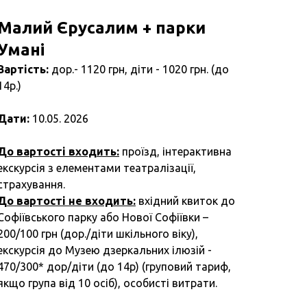
Малий Єрусалим + парки
Умані
Вартість:
дор.- 1120 грн, діти - 1020 грн. (до
14р.)
Дати:
10.05. 2026
До вартості входить:
проїзд, інтерактивна
екскурсія з елементами театралізації,
страхування.
До вартості не входить:
вхідний квиток до
Софіївського парку або Нової Софіївки –
200/100 грн (дор./діти шкільного віку),
екскурсія до Музею дзеркальних ілюзій -
470/300* дор/діти (до 14р) (груповий тариф,
якщо група від 10 осіб), особисті витрати.