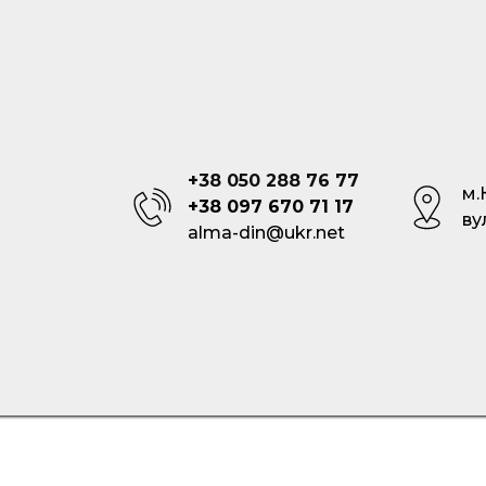
+38 050 288 76 77
м.
+38 097 670 71 17
ву
alma-din@ukr.net