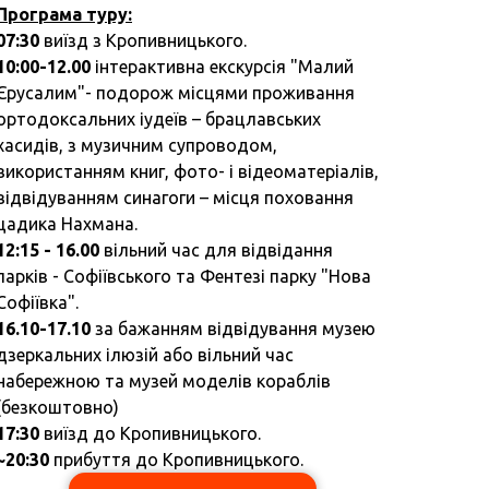
Програма туру:
07:30
виїзд з Кропивницького.
10:00-12.00
інтерактивна екскурсія "Малий
Єрусалим"- подорож місцями проживання
ортодоксальних іудеїв – брацлавських
хасидів, з музичним супроводом,
використанням книг, фото- і відеоматеріалів,
відвідуванням синагоги – місця поховання
цадика Нахмана.
12:15 - 16.00
вільний час для відвідання
парків - Софіївського та Фентезі парку "Нова
Софіївка".
16.10-17.10
за бажанням відвідування музею
дзеркальних ілюзій або вільний час
набережною та м
узей моделів кораблів
(безкоштовно)
17:30
виїзд до Кропивницького.
~20:30
прибуття до Кропивницького.