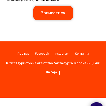
Записатися
Про нас
Facebook
Instagram
Контакти
© 2023 Туристичне агентство "Акіта-тур" м.Кропивницький
На гору