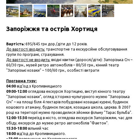
Запоріжжя та острів Хортиця
Вартість:
695/645 грн дор./діти до 12 років.
До вартості входить:
транспортне та екскурсійне обслуговування
групи по програмі, страхування.
До вартості не входить:
вхідні квитки (дорослі/діти): Запорізька Січ –
60/30 грн., музей ретро автомобілів – 80/50 грн., кінний театр
"Запорізькі козаки" – 100/60 грн., особисті витрати
Програма туру:
04:00
від'їзд з Кропивницького
09:00-12:00
оглядова екскурсія Хортицею, виступ кінного театру
"Запорізькі козаки", огляд історико-культурного музею "Запорізька
Січ" – на площі біля 4 гектарів побудовані козацькі курені, будинок
кошового атаману, будинок писаря, козацька школа, церква. В 2007
році на території музею проводилися зйомки фільму "Тарас Бульба".
12:00-15:30
переїзд в місто, оглядова екскурсія Запоріжжям, час для
обіду, екскурсія до музею ретро автомобілів "Фаетон".
15:30-18:00
вільний час
18:00
від'їзд до Кропивницького.
~23:00
повернення до Кропивницького.