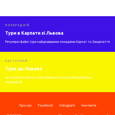
ПОПЕРЕДНІЙ
Тури в Карпати зі Львова
Регулярні файні тури найцікавішими локаціями Карпат та Закарпаття
НАСТУПНИЙ
Тури до Львова
не потрібно чекати, коли збереться група! Збирай валізи,
приїжджай!
Про нас
Facebook
Instagram
Контакти