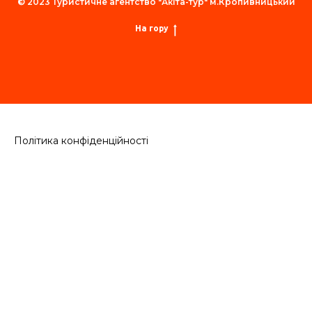
© 2023 Туристичне агентство "Акіта-тур" м.Кропивницький
На гору
Політика конфіденційності