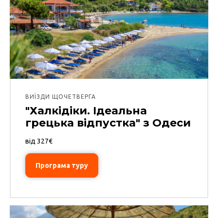
ВИЇЗДИ ЩОЧЕТВЕРГА
"Халкідіки. Ідеальна
грецька відпустка" з Одеси
від 327€
Програма туру