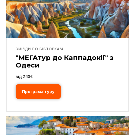
ВИЇЗДИ ПО ВІВТОРКАМ
"МЕГАтур до Каппадокії" з
Одеси
від 240€
Програма туру