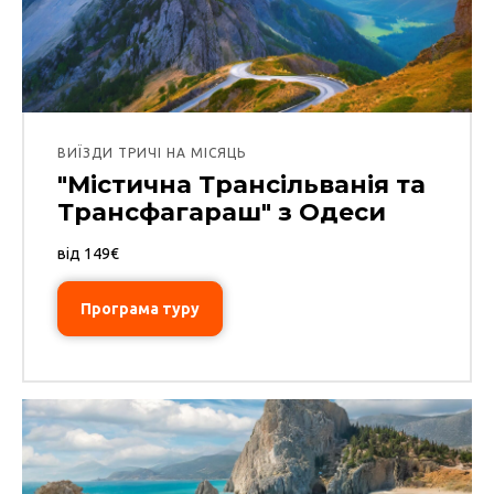
ВИЇЗДИ ТРИЧІ НА МІСЯЦЬ
"Містична Трансільванія та
Трансфагараш" з Одеси
від 149€
Програма туру